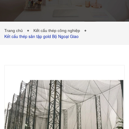
CÔNG TRÌNH ĐÃ THỰC HIỆN
TIN TỨC
Trang chủ
Kết cấu thép công nghiệp
Kết cấu thép sân tập gold Bộ Ngoại Giao
LIÊN HỆ