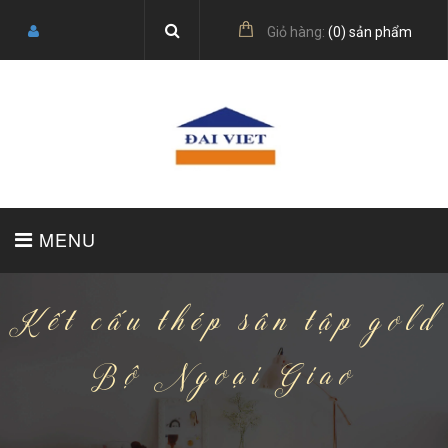
Giỏ hàng:
(
0
) sản phẩm
MENU
Kết cấu thép sân tập gold
TRANG CHỦ
GIỚI THIỆU
SẢN PHẨM
Bộ Ngoại Giao