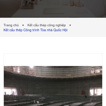
CÔNG TRÌNH ĐÃ THỰC HIỆN
TIN TỨC
Trang chủ
Kết cấu thép công nghiệp
Kết cấu thép Công trình Tòa nhà Quốc Hội
LIÊN HỆ