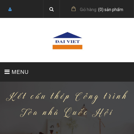
Giỏ hàng:
(
0
) sản phẩm
MENU
Kết cấu thép Công trình
TRANG CHỦ
GIỚI THIỆU
SẢN PHẨM
Tòa nhà Quốc Hội