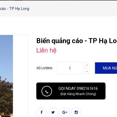
 cáo - TP Hạ Long
Biển quảng cáo - TP Hạ L
Liên hệ
MUA N
SỐ LƯỢNG:
GỌI NGAY 0982161616
(Đặt Hàng Nhanh Chóng)