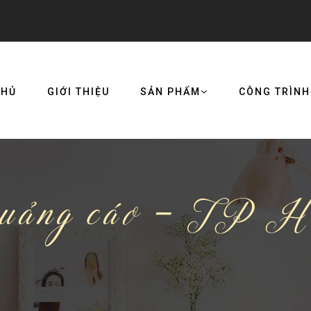
CHỦ
GIỚI THIỆU
SẢN PHẨM
CÔNG TRÌNH
quảng cáo - TP H