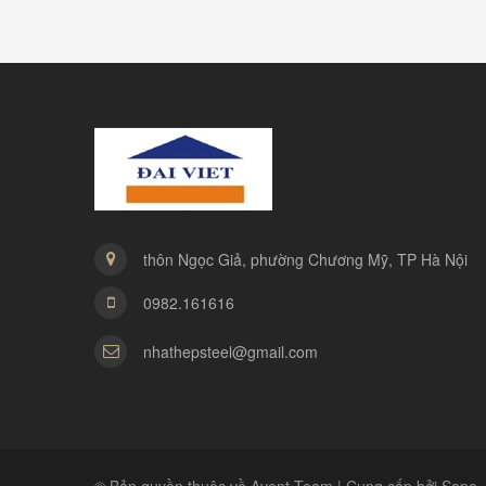
thôn Ngọc Giả, phường Chương Mỹ, TP Hà Nội
0982.161616
nhathepsteel@gmail.com