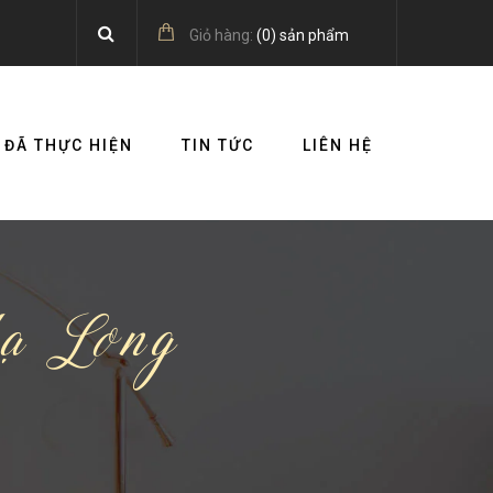
Giỏ hàng:
(
0
) sản phẩm
 ĐÃ THỰC HIỆN
TIN TỨC
LIÊN HỆ
ạ Long