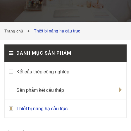
CÔNG TRÌNH ĐÃ THỰC HIỆN
Thiết bị nâng hạ cầu trục
TIN TỨC
Trang chủ
DANH MỤC SẢN PHẨM
LIÊN HỆ
Kết cấu thép công nghiệp
Sản phẩm kết cấu thép
Thiết bị nâng hạ cầu trục