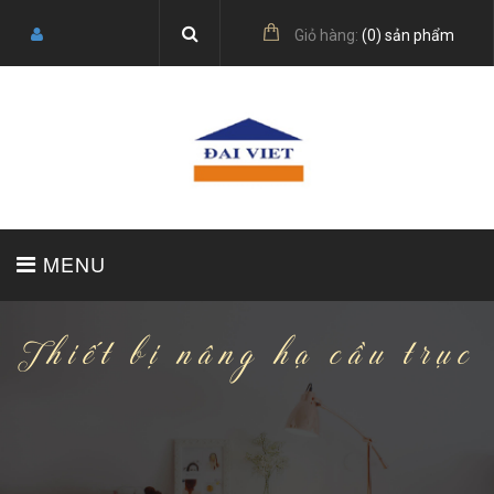
Giỏ hàng:
(
0
) sản phẩm
MENU
Thiết bị nâng hạ cầu trục
TRANG CHỦ
GIỚI THIỆU
SẢN PHẨM