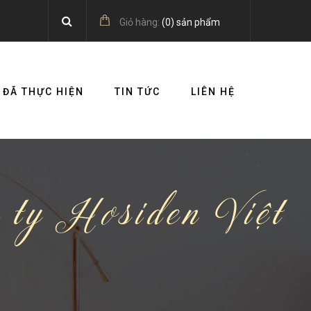
Giỏ hàng:
(
0
) sản phẩm
 ĐÃ THỰC HIỆN
TIN TỨC
LIÊN HỆ
 ty Hosiden Việt