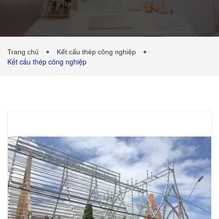
CÔNG TRÌNH ĐÃ THỰC HIỆN
TIN TỨC
Trang chủ
Kết cấu thép công nghiệp
Kết cấu thép công nghiệp
LIÊN HỆ