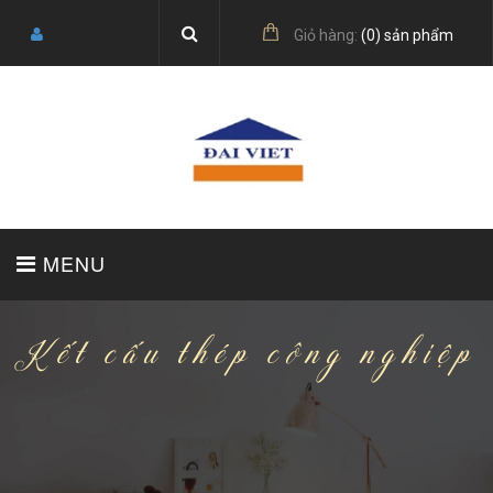
Giỏ hàng:
(
0
) sản phẩm
MENU
Kết cấu thép công nghiệp
TRANG CHỦ
GIỚI THIỆU
SẢN PHẨM