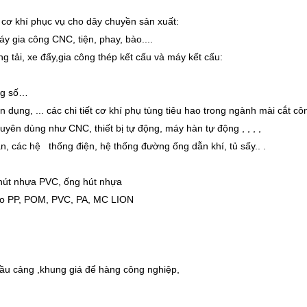
m cơ khí phục vụ cho dây chuyền sản xuất:
 máy gia công
CNC, tiện, phay, bào....
g tải, xe đẩy,gia công thép kết cấu và máy kết cấu:
ông số…
dụng, ... các chi tiết cơ khí phụ tùng tiêu hao trong ngành mài cắt cô
uyên dùng như CNC, thiết bị tự động, máy hàn tự động , , , ,
hàn, các hệ thống điện, hệ thống đường ống dẫn khí, tủ sấy.. .
t hút nhựa PVC, ống hút nhựa
cao PP, POM, PVC, PA, MC LION
 cầu cảng ,khung giá để hàng công nghiệp,