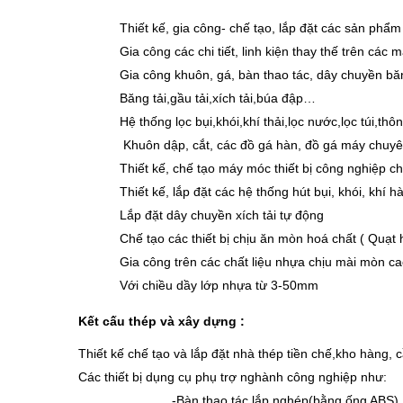
Thiết kế, gia công- chế tạo, lắp đặt các sản phẩ
Gia công các chi tiết, linh kiện thay thế trên các
Gia công
khuôn, gá, bàn thao tác, dây chuyền băn
Băng tải,gầu tải,xích tải,búa đập…
Hệ thống lọc bụi,khói,khí thải,lọc nước,lọc túi,th
Khuôn dập, cắt, các đồ gá hàn, đồ gá máy chuyên 
Thiết kế, chế tạo máy móc thiết bị công nghiệp ch
Thiết kế, lắp đặt các hệ thống hút bụi, khói, khí 
Lắp đặt dây chuyền xích tải tự động
Chế tạo các thiết bị chịu ăn mòn hoá chất ( Quạ
Gia công trên các chất liệu nhựa chịu mài mòn 
Với chiều dầy lớp nhựa từ 3-50mm
Kết cấu thép và xây dựng :
Thiết kế chế tạo và lắp đặt nhà thép tiền chế,kho hàng,
Các thiết bị dụng cụ phụ trợ nghành công nghiệp như:
-Bàn thao tác lắp nghép(bằng ống ABS)