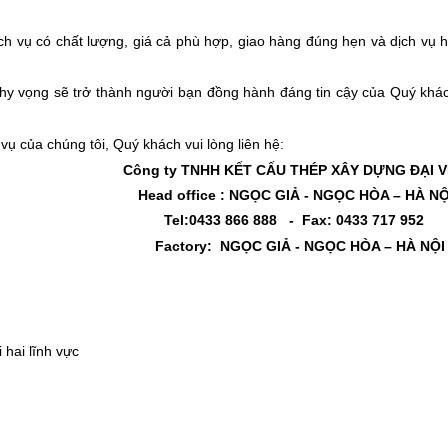
h vụ có chất lượng, giá cả phù hợp, giao hàng đúng hẹn và dịch vụ h
ôi hy vọng sẽ trở thành người bạn đồng hành đáng tin cậy của Quý khá
vụ của chúng tôi, Quý khách vui lòng liên hệ:
Công ty TNHH KẾT CẤU THÉP XÂY DỰNG ĐẠI V
Head office : NGỌC GIẢ - NGỌC HÒA – HÀ NỘ
Tel:0433 866 888 -
Fax: 0433 717 952
Factory: NGỌC GIẢ - NGỌC HÒA – HÀ NỘI
 hai lĩnh vực