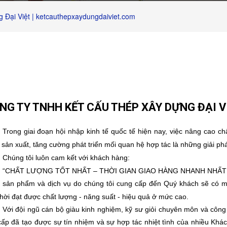
ng Đại Việt | ketcauthepxaydungdaiviet.com
NG TY TNHH KẾT CẤU THÉP XÂY DỰNG ĐẠI V
Trong giai đoạn hội nhập kinh tế quốc tế hiện nay, việc nâng cao c
 sản xuất, tăng cường phát triển mối quan hệ hợp tác là những giải p
Chúng tôi luôn cam kết với khách hàng:
“CHẤT LƯỢNG TỐT NHẤT – THỜI GIAN GIAO HÀNG NHANH NHẤT
sản phẩm và dịch vụ do chúng tôi cung cấp đến Quý khách sẽ có mứ
hời đạt được chất lượng - năng suất - hiệu quả ở mức cao.
Với đội ngũ cán bộ giàu kinh nghiệm, kỹ sư giỏi chuyên môn và công
ấp đã tạo được sự tín nhiệm và sự hợp tác nhiệt tình của nhiều Khác