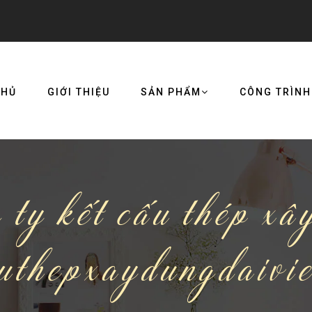
CHỦ
GIỚI THIỆU
SẢN PHẨM
CÔNG TRÌNH
 ty kết cấu thép x
uthepxaydungdaivi