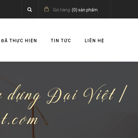
Giỏ hàng:
(
0
) sản phẩm
 ĐÃ THỰC HIỆN
TIN TỨC
LIÊN HỆ
ây dựng Đại Việt |
et.com