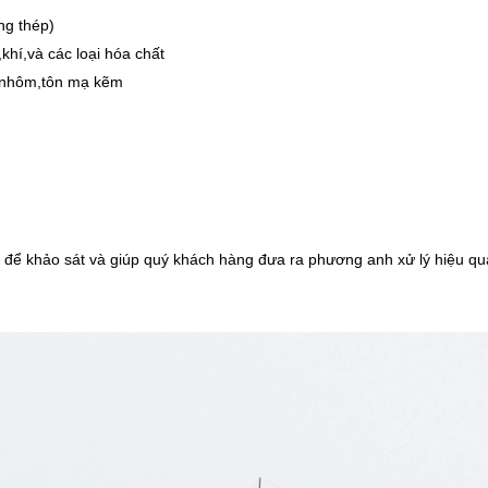
 thép)
à các loại hóa chất
ôm,tôn mạ kẽm
ố
 để khảo sát và giúp quý khách hàng đưa ra phương anh xử lý hiệu q