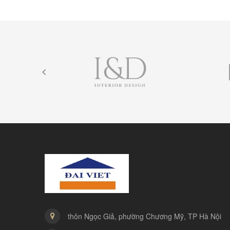
thôn Ngọc Giả, phường Chương Mỹ, TP Hà Nội